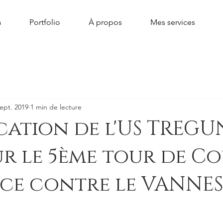
a
Portfolio
À propos
Mes services
sept. 2019
1 min de lecture
cation de l'US TREG
ur le 5ème tour de C
nce contre le VANNE