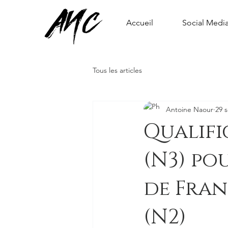
Accueil
Social Medi
Tous les articles
Antoine Naour
29 
Qualifi
(N3) po
de Fra
(N2)