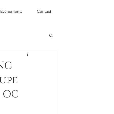
Evénements
Contact
UNC
oupe
S OC