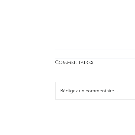
Commentaires
Rédigez un commentaire...
BMW Littoral &
Latitude x Charlie
Dalin #Vendéeglobe